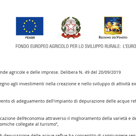
iende agricole e delle imprese. Delibera N. 49 del 20/09/2019
tegno agli investimenti nella creazione e nello sviluppo di attività 
rvento di adeguamento dell'impianto di depurazione delle acque refl
ficazione dell’economia attraverso il miglioramento della varietà e de
onomiche collegate al turismo”,
 di depurazione delle acque reflue ha consentito di raggiungere re