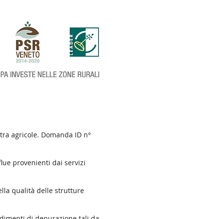
extra agricole. Domanda ID n°
ue provenienti dai servizi
lla qualità delle strutture
ndimenti di depurazione tali da