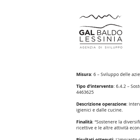
Misura
: 6 – Sviluppo delle az
Tipo d’intervento
: 6.4.2 – Sos
4463625
Descrizione operazione
: Inte
igienici e dalle cucine.
Finalità
: “Sostenere la diversi
ricettive e le altre attività ec
Risultati ottenuti
: L'impianto